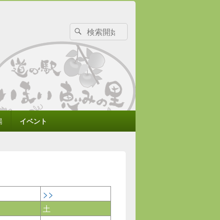
検
検
索
索
対
象:
場
イベント
>>
土