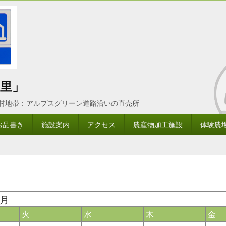
里」
農村地帯：アルプスグリーン道路沿いの直売所
お品書き
施設案内
アクセス
農産物加工施設
体験農
8月
火
水
木
金