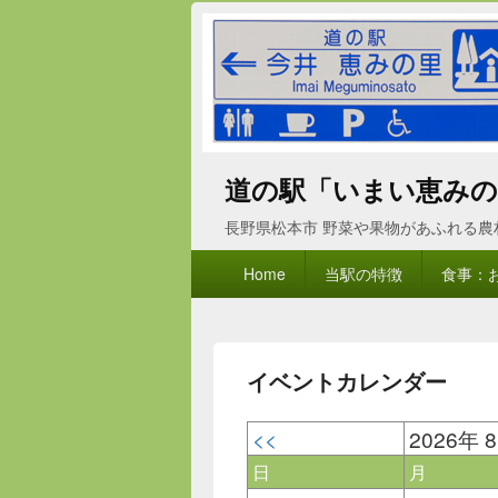
道の駅「いまい恵みの
長野県松本市 野菜や果物があふれる
メ
Home
当駅の特徴
食事：
イ
ン
メ
ニ
イベントカレンダー
ュ
ー
<<
2026年 
日
月