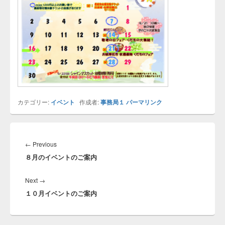
カテゴリー:
イベント
作成者:
事務局１
パーマリンク
投
稿
←
Previous
Previous
ナ
８月のイベントのご案内
post:
ビ
ゲ
Next
→
Next
ー
１０月イベントのご案内
post:
シ
ョ
ン