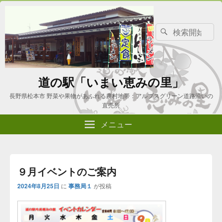
検
検
索
索
対
象:
道の駅「いまい恵みの里」
長野県松本市 野菜や果物があふれる農村地帯：アルプスグリーン道路沿いの
直売所
メニュー
９月イベントのご案内
2024年8月25日
に
事務局１
が投稿