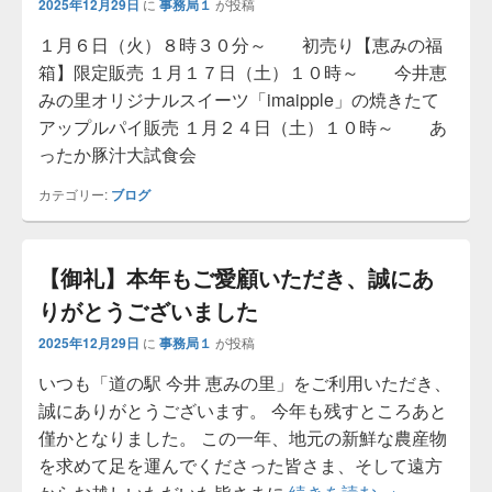
2025年12月29日
に
事務局１
が投稿
１月６日（火）８時３０分～ 初売り【恵みの福
箱】限定販売 １月１７日（土）１０時～ 今井恵
みの里オリジナルスイーツ「imaipple」の焼きたて
アップルパイ販売 １月２４日（土）１０時～ あ
ったか豚汁大試食会
カテゴリー:
ブログ
【御礼】本年もご愛顧いただき、誠にあ
りがとうございました
2025年12月29日
に
事務局１
が投稿
いつも「道の駅 今井 恵みの里」をご利用いただき、
誠にありがとうございます。 今年も残すところあと
僅かとなりました。 この一年、地元の新鮮な農産物
を求めて足を運んでくださった皆さま、そして遠方