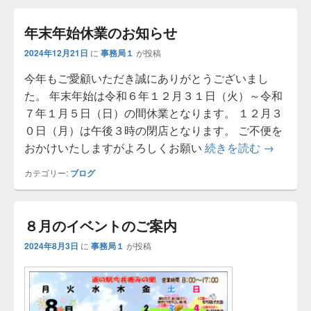
年末年始休業のお知らせ
2024年12月21日
に
事務局１
が投稿
今年もご愛顧いただき誠にありがとうございまし
た。 年末年始は令和６年１２月３１日（火）～令和
７年１月５日（日）の間休業となります。 １２月３
０日（月）は午後３時の閉店となります。 ご不便を
おかけいたしますがよろしくお願い
続きを読む
年末年始
→
カテゴリー:
ブログ
８月のイベントのご案内
2024年8月3日
に
事務局１
が投稿