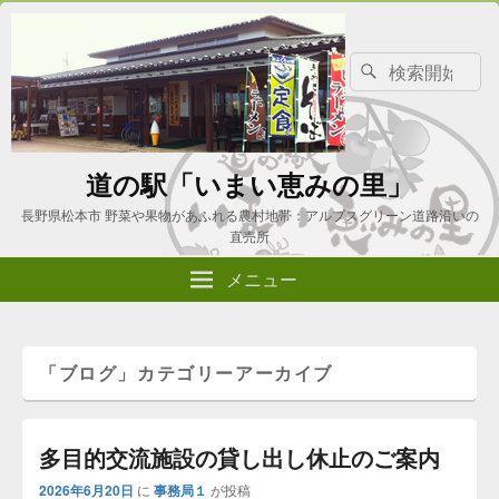
検
検
索
索
対
象:
道の駅「いまい恵みの里」
長野県松本市 野菜や果物があふれる農村地帯：アルプスグリーン道路沿いの
直売所
メニュー
「
ブログ
」カテゴリーアーカイブ
多目的交流施設の貸し出し休止のご案内
2026年6月20日
に
事務局１
が投稿