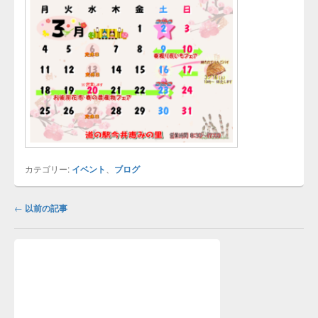
カテゴリー:
イベント
、
ブログ
投
←
以前の記事
稿
ナ
メ
ビ
イ
ゲ
ン
ー
サ
イ
シ
ド
ョ