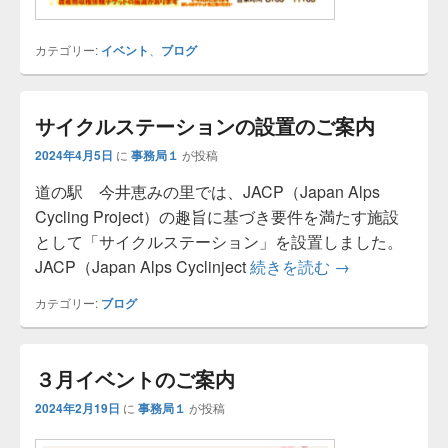
カテゴリー:
イベント
、
ブログ
サイクルステーションの設置のご案内
2024年4月5日
に
事務局１
が投稿
道の駅 今井恵みの里では、JACP（Japan Alps
Cycling Project）の趣旨に基づき要件を満たす施設
として「サイクルステーション」を設置しました。
JACP（Japan Alps Cyclinject
続きを読む
サイクルステー
→
カテゴリー:
ブログ
３月イベントのご案内
2024年2月19日
に
事務局１
が投稿