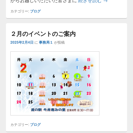
からお越しいただいた皆さまに
続きを読む
【御礼】本年
→
カテゴリー:
ブログ
２月のイベントのご案内
2025年2月4日
に
事務局１
が投稿
カテゴリー:
ブログ