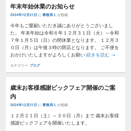
年末年始休業のお知らせ
2024年12月21日
に
事務局１
が投稿
今年もご愛顧いただき誠にありがとうございまし
た。 年末年始は令和６年１２月３１日（火）～令和
７年１月５日（日）の間休業となります。 １２月３
０日（月）は午後３時の閉店となります。 ご不便を
おかけいたしますがよろしくお願い
続きを読む
年末年始
→
カテゴリー:
ブログ
歳末お客様感謝ビックフェア開催のご案
内
2024年12月21日
に
事務局１
が投稿
１２月２１日（土）～３０日（月）まで 歳末お客様
感謝ビックフェアを開催いたします。