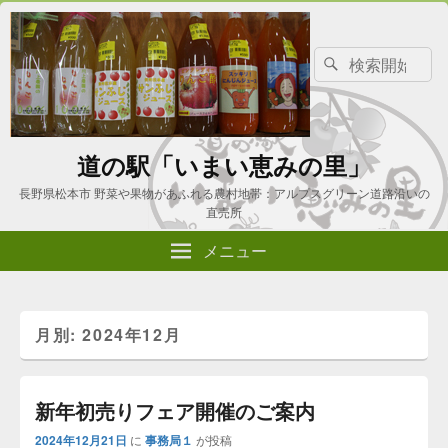
検
検
索
索
対
象:
道の駅「いまい恵みの里」
長野県松本市 野菜や果物があふれる農村地帯：アルプスグリーン道路沿いの
直売所
メニュー
月別: 2024年12月
新年初売りフェア開催のご案内
2024年12月21日
に
事務局１
が投稿