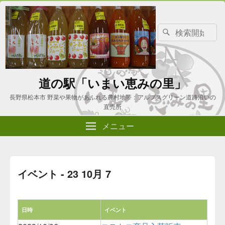
検
検
索
索
対
象:
道の駅「いまい恵みの里」
長野県松本市 野菜や果物があふれる農村地帯：アルプスグリーン道路沿いの
直売所
メニュー
イベント - 23 10月 7
日時
イベント