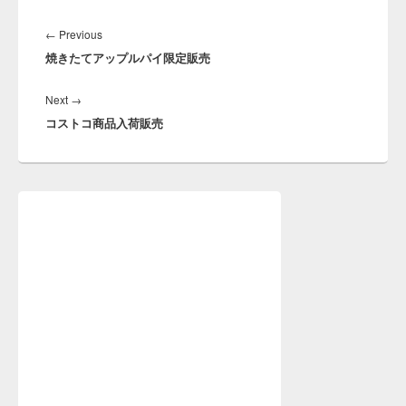
投
稿
←
Previous
Previous
ナ
焼きたてアップルパイ限定販売
post:
ビ
ゲ
Next
→
Next
ー
コストコ商品入荷販売
post:
シ
ョ
ン
メ
イ
ン
サ
イ
ド
バ
ー
ウ
ィ
ジ
ェ
ッ