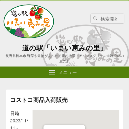
検
検
索
索
対
象:
道の駅「いまい恵みの里」
長野県松本市 野菜や果物があふれる農村地帯：アルプスグリーン道路沿いの
直売所
メニュー
コストコ商品入荷販売
日時
2023/11/
11 -