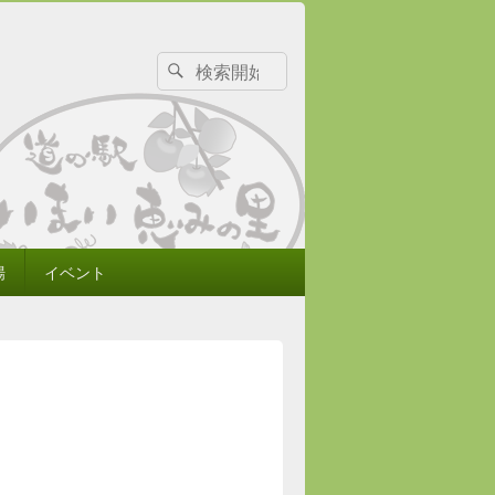
検
検
索
索
対
象:
場
イベント