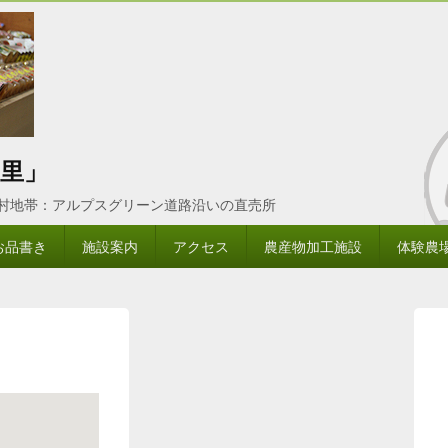
里」
農村地帯：アルプスグリーン道路沿いの直売所
お品書き
施設案内
アクセス
農産物加工施設
体験農
メ
イ
ン
サ
イ
ド
バ
ー