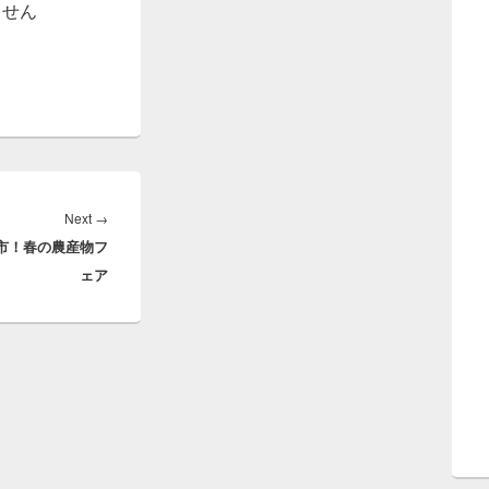
ません
Next
→
Next
市！春の農産物フ
post:
ェア