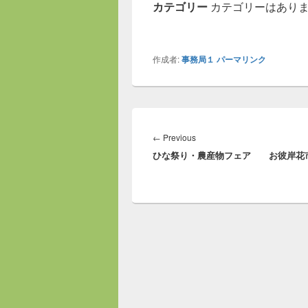
カテゴリー
カテゴリーはあり
作成者:
事務局１
パーマリンク
投
稿
←
Previous
Previous
ナ
ひな祭り・農産物フェア
お彼岸花
post:
ビ
ゲ
ー
シ
ョ
ン