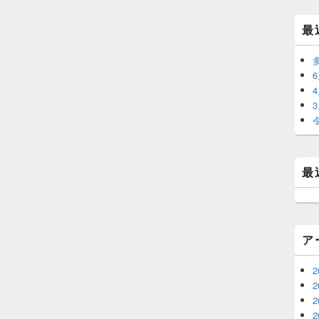
最
最
ア
2
2
2
2