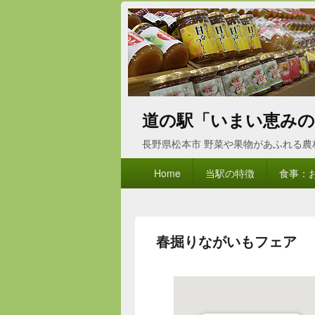
道の駅「いまい恵みの
長野県松本市 野菜や果物があふれる
メ
Home
当駅の特徴
食事：
イ
ン
メ
ニ
春掘りながいもフェア
ュ
ー