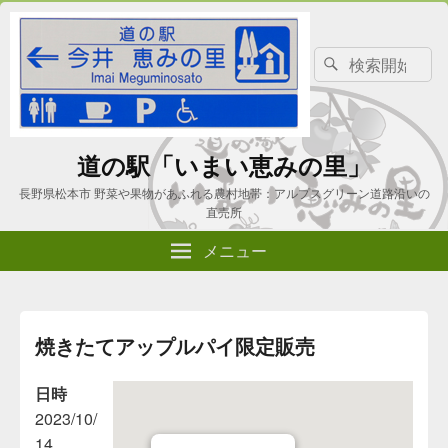
検
検
索
索
対
象:
道の駅「いまい恵みの里」
長野県松本市 野菜や果物があふれる農村地帯：アルプスグリーン道路沿いの
直売所
メニュー
焼きたてアップルパイ限定販売
日時
2023/10/
14