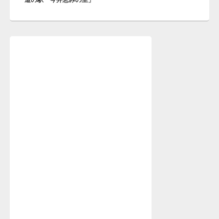
ビ
ゲ
ー
シ
メ
イ
ョ
ン
ン
サ
イ
ド
バ
ー
ウ
ィ
ジ
ェ
ッ
ト
エ
リ
ア