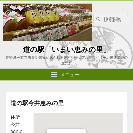
検
検
索
索
対
象:
道の駅「いまい恵みの里」
長野県松本市 野菜や果物があふれる農村地帯：アルプスグリーン道路沿いの
直売所
メニュー
道の駅今井恵みの里
住所
今井
886-2