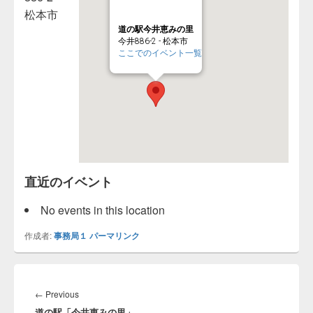
松本市
道の駅今井恵みの里
今井886-2 - 松本市
ここでのイベント一覧
直近のイベント
No events in this location
作成者:
事務局１
パーマリンク
投
稿
←
Previous
Previous
ナ
道の駅「今井恵みの里」
post: